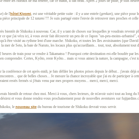
sé entre les rideaux de ma fenêtre, car ce matin, il fait beau. Après 2 jours de pluie, je suis heur
.
e) de l'
, est une véritable petite suite : il y a une entrée (
genkan
), une pièce pour 
hôtel Kiyomi
 la pièce principale de 12
tatami
!!! Je suis partagé entre l'envie de retrouver mes proches et celle 
rès bientôt de Shikoku à nouveau. Car, il y a tant de choses sur lesquelles je voudrais revenir plu
er ce que j'ai vécu ici, à vous avoir fait découvrir un peu de ce Japon "un-peu-moins-urbanisé",
 qu'à être visité au rythme lent d'une marche. Shikoku, et toutes les îles avoisinantes (que David
, la mer de Seto, la baie de Naruto, les locaux plus qu'accueillants... tout, tout, absolument tout 
 heures de train pour se rendre à Takamatsu ! Pourquoi cette destination est-elle boudée par les 
en comprendre. Certes, Kyôto, reste Kyôto... mais si vous aimez la nature, la campagne, c'est ici
a conférence de cet après-midi, je fais défiler les photos prises depuis le début... j'avais déjà 
contres... que de belles choses... Je mesure la chance incroyable que j'ai eu de participer à cett
raient restés fermés si j'étais venu par mes propres moyens... merci, merci, merci.
serais bientôt de retour chez moi. Merci à vous, chers lecteurs, de m'avoir suivi tout au long du
le désirez et vous donne rendez-vous prochainement pour de nouvelles aventures sur fujijardins.
Shikoku, le
du bureau de tourisme de Shikoku devrait vous servir.
nouveau site