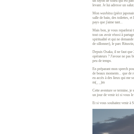
un rayon de soleil qui est pas
levant. Je lui adresse un salut
Mon
washitsu
(pièce japonais
salle de bain, des toilettes, et
pays que j'aime tant...
Mais bon, je vous reparlerai t
tout cas avoir réussi à partag
spiritualité et qui ne demande
de sillonner), le parc Ritusrin
Depuis Osaka, il ne faut que 2
opérateurs ? J'avoue ne pas bi
peu de temps.
En préparant mon speech pour l
de beaux moments... que de ren
eu accès à des lieux qui me se
m(_ _)m
Cette aventure se termine, je 
un jour de venir ici si vous 
Et si vous souhaitez venir à 