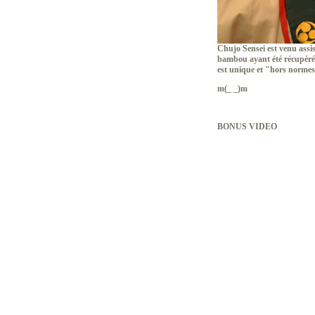
Chujo Sensei est venu assi
bambou ayant été récupéré s
est unique et "hors normes
m(_ _)m
BONUS VIDEO