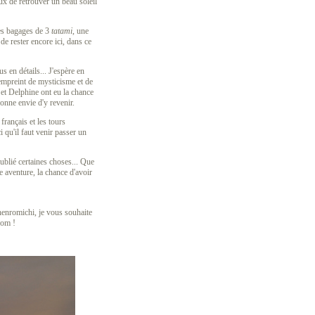
eux de retrouver un beau soleil
les bagages de 3
tatami
, une
de rester encore ici, dans ce
s en détails... J'espère en
 empreint de mysticisme et de
 et Delphine ont eu la chance
donne envie d'y revenir.
français et les tours
 qu'il faut venir passer un
oublié certaines choses... Que
e aventure, la chance d'avoir
 henromichi, je vous souhaite
com !