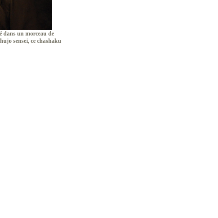
té dans un morceau de
ujo sensei, ce chashaku