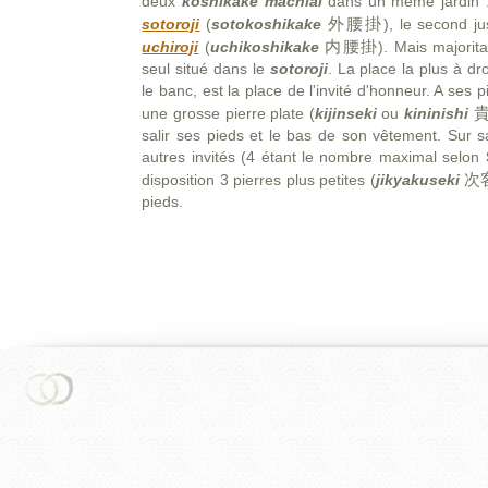
deux
koshikake
machia
i
dans un même jardin :
外腰掛
sotoroji
(
sotokoshikake
), le second j
内腰掛
uchiroji
(
uchikoshikake
). Mais majorit
seul situé dans le
sotoroji
. La place la plus à dro
le banc, est la place de l'invité d'honneur. A ses
une grosse pierre plate (
kijinseki
ou
kininishi
salir ses pieds et le bas de son vêtement. Sur 
autres invités (4 étant le nombre maximal selon
次
disposition 3 pierres plus petites (
jikyakuseki
pieds.