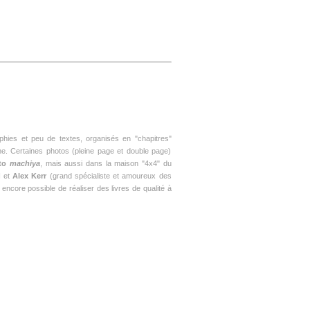
phies et peu de textes, organisés en "chapitres"
rne. Certaines photos (pleine page et double page)
to
machiya
, mais aussi dans la maison "4x4" du
N et
Alex Kerr
(grand spécialiste et amoureux des
t encore possible de réaliser des livres de qualité à