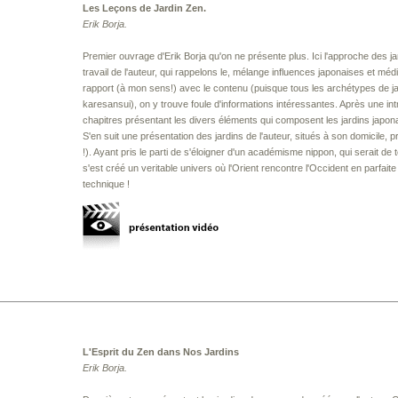
Les Leçons de Jardin Zen.
Erik Borja.
Premier ouvrage d'Erik Borja qu'on ne présente plus. Ici l'approche des jar
travail de l'auteur, qui rappelons le, mélange influences japonaises et médi
rapport (à mon sens!) avec le contenu (puisque tous les archétypes de ja
karesansui), on y trouve foule d'informations intéressantes. Après une intro
chapitres présentant les divers éléments qui composent les jardins japonais
S'en suit une présentation des jardins de l'auteur, situés à son domicile, p
!). Ayant pris le parti de s'éloigner d'un académisme nippon, qui serait de
s'est créé un veritable univers où l'Orient rencontre l'Occident en parfait
technique !
L'Esprit du Zen dans Nos Jardins
Erik Borja.