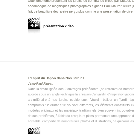
Deuxième tome présentant les jardins de commande créés par l'auteur. C
accompagné de magnifiques photographies signées Paul Maurer. Ici les j
fait, ce beau livre devra être perçu plus comme une présentation de diver
L'Esprit du Japon dans Nos Jardins
Jean-Paul Pigeat.
Dans la droite lignée des 2 ouvrages précédents (on retrouve de nombreuse
aborde sous un angle technique la création d'un jardin d'inspiration japo
art millénaire à nos jardins occidentaux. Vouloir réaliser un "jardin j
compromis : le climat et le sol sont différents, les éléments constitutif
modèles originaux et les matériaux traditionnels bien souvent introuvabl
de ces problèmes, à l'aide de croquis et plans permettant une approche did
agréable, comporte de nombreuses photos et illustrations, ce qui vous as