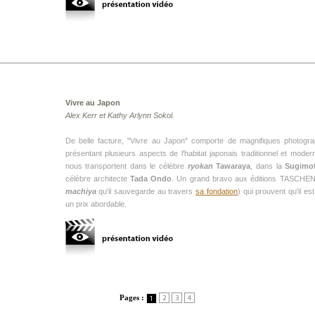
Vivre au Japon
Alex Kerr et Kathy Arlynn Sokol.
De belle facture, "Vivre au Japon" comporte de magnifiques photogra
présentant plusieurs aspects de l'habitat japonais traditionnel et mode
nous transportent dans le célèbre
ryokan
Tawaraya
, dans la
Sugimo
célèbre architecte
Tada Ondo
. Un grand bravo aux éditions TASCHE
machiya
qu'il sauvegarde au travers
sa fondation
) qui prouvent qu'il es
un prix abordable.
Pages :