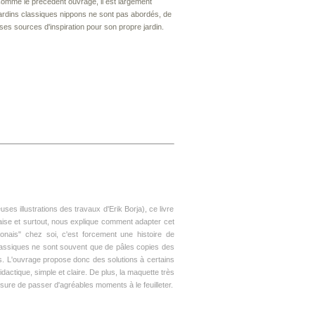
omme le précédent ouvrage, il est largement
ardins classiques nippons ne sont pas abordés, de
ses sources d'inspiration pour son propre jardin.
s illustrations des travaux d'Erik Borja), ce livre
naise et surtout, nous explique comment adapter cet
aponais" chez soi, c'est forcement une histoire de
s classiques ne sont souvent que de pâles copies des
es. L'ouvrage propose donc des solutions à certains
actique, simple et claire. De plus, la maquette
très
sure de passer d'agréables moments à le feuilleter.