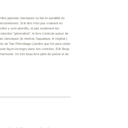
dins japonais classiques se fait en parallèle du
terranéennes. Si le titre n'est pas vraiment en
rdins y sont abordés, et pas seulement les
duction "géneraliste", le livre s'articule autour de
 classiques (le minéral, l'aquatique, le végétal ).
rès de Tain l'Hermitage (Jardins que l'on peut visiter
 toute façon incongru dans nos contrées, Erik Borja
e harmonie. Un très beau livre plein de poésie et de