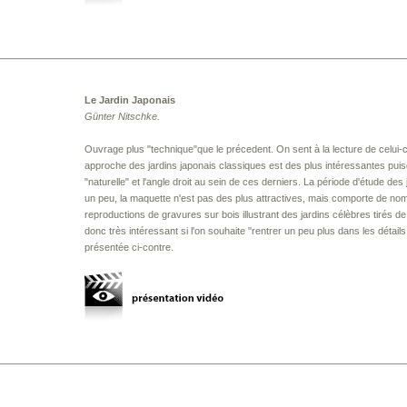
Le Jardin Japonais
Günter Nitschke.
Ouvrage plus "technique"que le précedent. On sent à la lecture de celui-ci
approche des jardins japonais classiques est des plus intéressantes puisqu
"naturelle" et l'angle droit au sein de ces derniers. La période d'étude des
un peu, la maquette n'est pas des plus attractives, mais comporte de nom
reproductions de gravures sur bois illustrant des jardins célèbres tirés de
donc très intéressant si l'on souhaite "rentrer un peu plus dans les détails.
présentée ci-contre.