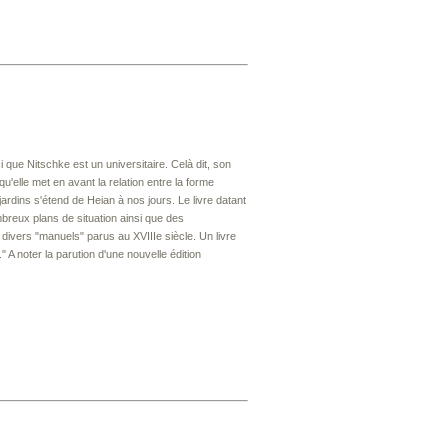
 que Nitschke est un universitaire. Celà dit, son
'elle met en avant la relation entre la forme
 jardins s'étend de Heian à nos jours. Le livre datant
breux plans de situation ainsi que des
 divers "manuels" parus au XVIIIe siècle. Un livre
" A noter la parution d'une nouvelle édition